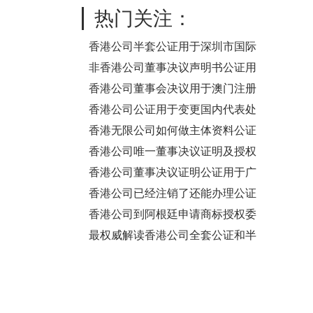
热门关注：
香港公司半套公证用于深圳市国际
货运代理协会申请无船承运备案该
非香港公司董事决议声明书公证用
如何做？
于在内地法院诉讼之用
香港公司董事会决议用于澳门注册
公司该如何做公证认证手续？
香港公司公证用于变更国内代表处
公司信息是不是要做董事决议公证
香港无限公司如何做主体资料公证
呢？
用于在海南省开银行账户呢？
香港公司唯一董事决议证明及授权
委托书公证用于辽宁省沈阳市法院
香港公司董事决议证明公证用于广
诉讼
东省高级人民法院办理诉讼使用
香港公司已经注销了还能办理公证
吗？我要在大陆法院起诉他
香港公司到阿根廷申请商标授权委
托书办理阿根廷驻港领馆认证
最权威解读香港公司全套公证和半
套公证的区别与认证流程