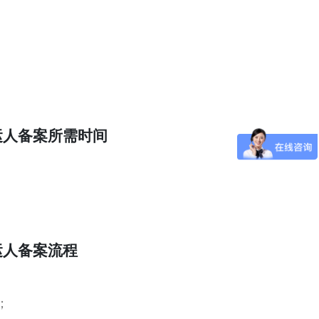
运人备案所需时间
运人备案流程
；