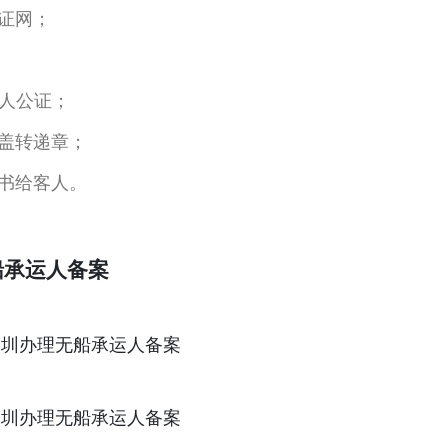
证网；
人公证；
盖转递章；
书给客人。
船承运人备案