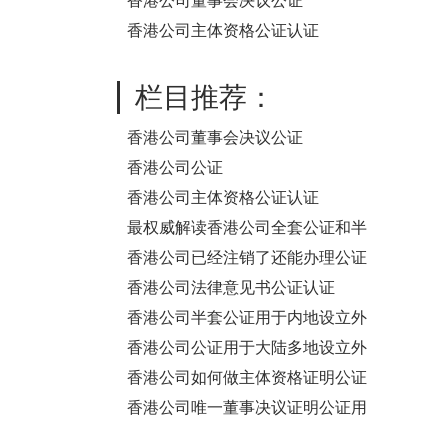
于迪拜公司年检之用
香港公司董事会决议公证
香港公司主体资格公证认证
栏目推荐：
香港公司董事会决议公证
香港公司公证
香港公司主体资格公证认证
最权威解读香港公司全套公证和半
套公证的区别与认证流程
香港公司已经注销了还能办理公证
吗？我要在大陆法院起诉他
香港公司法律意见书公证认证
香港公司半套公证用于内地设立外
商投资企业
香港公司公证用于大陆多地设立外
商投资企业要怎么办理呢？
香港公司如何做主体资格证明公证
认证用于越南设立公司？
香港公司唯一董事决议证明公证用
于内地多个城市设立公司办理流程