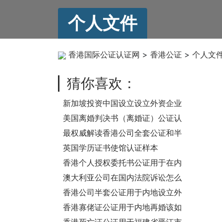
个人文件
香港国际公证认证网
>
香港公证
>
个人文
猜你喜欢：
新加坡投资中国设立设立外资企业
要怎么办理其注册证书公证认证
美国离婚判决书（离婚证）公证认
呢？
证
最权威解读香港公司全套公证和半
套公证的区别与认证流程
英国学历证书使馆认证样本
香港个人授权委托书公证用于在内
地出售公司股权和税务登记事宜
澳大利亚公司在国内法院诉讼怎么
办理主体资格证明公证认证？
香港公司半套公证用于内地设立外
商投资企业
香港寡佬证公证用于内地再婚该如