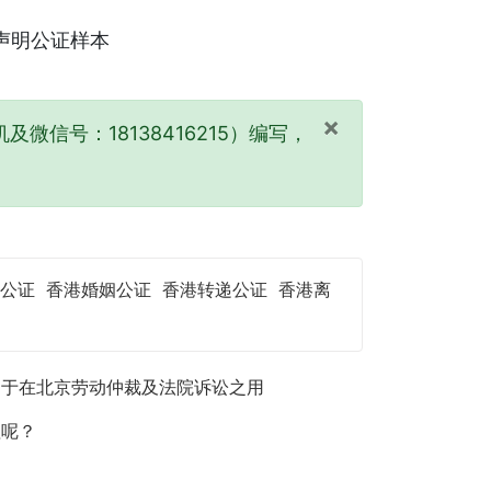
×
及微信号：18138416215）编写，
公证
香港婚姻公证
香港转递公证
香港离
用于在北京劳动仲裁及法院诉讼之用
理呢？