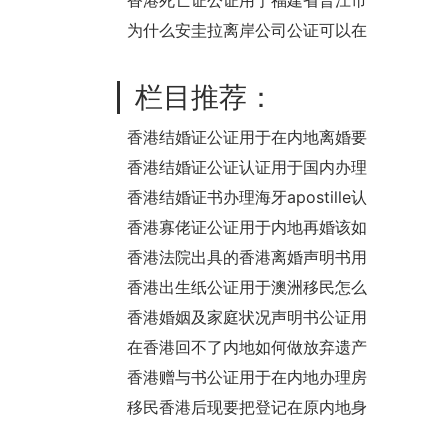
何处理？
香港死亡证公证用于福建省晋江市
办理亲属关系公证书之用
为什么安圭拉离岸公司公证可以在
英国使馆办理呢？
栏目推荐：
香港结婚证公证用于在内地离婚要
怎么办理？
香港结婚证公证认证用于国内办理
准生证流程
香港结婚证书办理海牙apostille认
证怎么做？
香港寡佬证公证用于内地再婚该如
何处理？
香港法院出具的香港离婚声明书用
于国内买房怎么办理公证？
香港出生纸公证用于澳洲移民怎么
办理？
香港婚姻及家庭状况声明书公证用
于深圳办理房产证详细说明
在香港回不了内地如何做放弃遗产
声明公证呢？
香港赠与书公证用于在内地办理房
产赠与过户手续事宜之用
移民香港后现要把登记在原内地身
份的房产办理抵押贷款要怎么证明