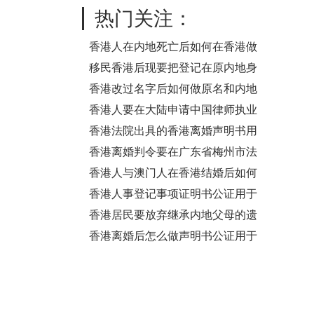
是同一个人呢？
热门关注：
香港人在内地死亡后如何在香港做
亲属关系及遗嘱状况声明书用于在
移民香港后现要把登记在原内地身
内地继承遗产
份的房产办理抵押贷款要怎么证明
香港改过名字后如何做原名和内地
是同一个人呢？
身份同一人公证呢？
香港人要在大陆申请中国律师执业
证书怎么办理身份证公证？
香港法院出具的香港离婚声明书用
于国内买房怎么办理公证？
香港离婚判令要在广东省梅州市法
院办理判决离婚生效要怎么做公证
香港人与澳门人在香港结婚后如何
呢？
做公证用于出售内地的房产？
香港人事登记事项证明书公证用于
内地出售房产
香港居民要放弃继承内地父母的遗
产要如何做声明公证？
香港离婚后怎么做声明书公证用于
证明内地房产的拥有权？