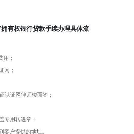
产拥有权银行贷款手续办理具体流
费用；
证网；
证认证网律师楼面签；
盖专用转递章；
到客户提供的地址。