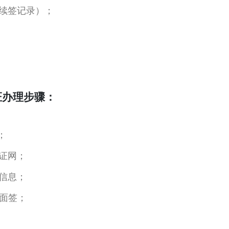
续签记录）；
证办理步骤：
；
证网；
信息；
面签；