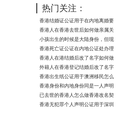
是同一个人呢？
热门关注：
香港结婚证公证用于在内地离婚要
怎么办理？
香港人在香港去世后如何做亲属关
系及遗嘱状况声明书公证用于内地
小孩出生的时候是大陆身份，但现
继承呢？
在是香港身份了，怎么证明都是同
香港死亡证公证在内地公证处办理
一个人呢？
内地出生公证书要怎么做
香港人在港结婚后改了名字如何做
结婚证公证用于内地办理死亡公证
外籍人在香港登记结婚后改了名字
书呢？
怎么做结婚证公证在内地使用
香港出生纸公证用于澳洲移民怎么
办理？
香港身份和内地身份同是一人声明
书公证要怎么做？
已去世的香港人怎么做香港改名契
公证用于内地更改房产及银行信息
香港无犯罪个人声明公证用于深圳
之用？
市申请律师执业证