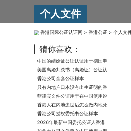
个人文件
香港国际公证认证网
>
香港公证
>
个人文
猜你喜欢：
中国的结婚证公证认证用于德国申
请陪伴签如何办理？
美国离婚判决书（离婚证）公证认
证
香港公司全套公证样本
只有内地户口本没有出生证明的香
港人要移民美国要怎么办理中国出
菲律宾文件公证用于在中国使用说
生公证呢？
明
香港人在内地逝世后怎么做内地死
亡证公证用于香港办理遗产手续
香港公司授权委托书公证样本
呢？
2026年最新中国委托公证人香港