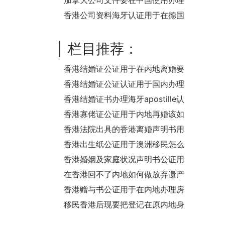
律师名单
加拿大公司文件要在中国使用办理
使馆公证认证流程是怎样的？
香港公司资料海牙认证用于在德国
设立新公司使用
栏目推荐：
香港结婚证公证用于在内地离婚要
怎么办理？
香港结婚证公证认证用于国内办理
准生证流程
香港结婚证书办理海牙apostille认
证怎么做？
香港寡佬证公证用于内地再婚该如
何处理？
香港法院出具的香港离婚声明书用
于国内买房怎么办理公证？
香港出生纸公证用于澳洲移民怎么
办理？
香港婚姻及家庭状况声明书公证用
于深圳办理房产证详细说明
在香港回不了内地如何做放弃遗产
声明公证呢？
香港赠与书公证用于在内地办理房
产赠与过户手续事宜之用
移民香港后现要把登记在原内地身
份的房产办理抵押贷款要怎么证明