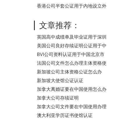
香港公司半套公证用于内地设立外
商投资企业
文章推荐：
英国高中成绩单及毕业证用于深圳
上学怎么办理公证认证？
美国公司良好存续证明公证用于中
国法院诉讼要怎么办理公证认证？
BVI公司资料认证用于中国北京市
市场监督管理局办理股权质押登记
法国公司文件怎么办理主体资格使
馆公证认证？
新加坡公司主体资格公证怎么办
理？
新加坡大使馆公证认证
加拿大离婚证要在中国使用怎么办
理使馆认证？
加拿大公司存续证明
goodstanding怎么办理使馆公证
加拿大公司文件要在中国使用办理
认证？
使馆公证认证流程是怎样的？
澳大利亚学历证书使馆认证