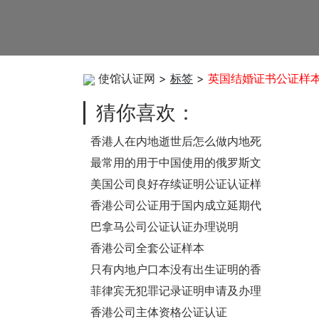
使馆认证网
>
标签
>
英国结婚证书公证样
猜你喜欢：
香港人在内地逝世后怎么做内地死
亡证公证用于香港办理遗产手续
最常用的用于中国使用的俄罗斯文
呢？
书公证认证清单
美国公司良好存续证明公证认证样
本
香港公司公证用于国内成立延期代
表处怎么办理？
巴拿马公司公证认证办理说明
香港公司全套公证样本
只有内地户口本没有出生证明的香
港人要移民美国要怎么办理中国出
菲律宾无犯罪记录证明申请及办理
生公证呢？
公证认证步骤
香港公司主体资格公证认证