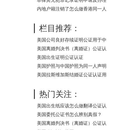
书公证认证清单
菲律宾无犯罪记录证明申请及办理
公证认证步骤
内地户籍注销了怎么做香港同一人
声明公证用于内地公司法人信息变
更
栏目推荐：
美国公司良好存续证明公证用于中
国法院诉讼要怎么办理公证认证？
美国离婚判决书（离婚证）公证认
证
美国出生证明公证认证
美国护照与中国护照为同一人声明
公证
美国拉斯维加斯结婚证公证认证用
于中国买房之用
热门关注：
美国出生纸应该怎么做翻译公证认
证才能用于在中国购买房产
美国委托公证书怎么辨别真假？
美国离婚判决书（离婚证）公证认