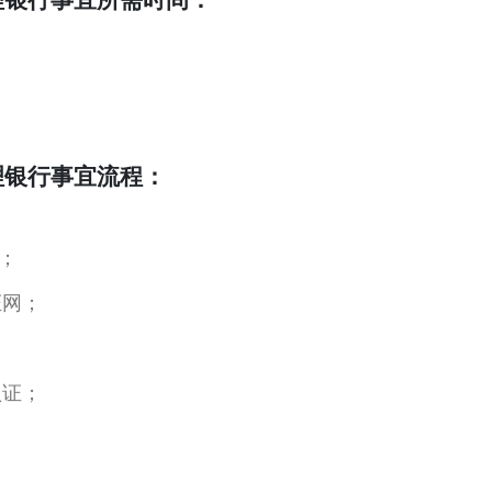
理银行事宜流程：
；
证网；
认证；