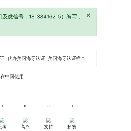
×
及微信号：18138416215）编写，
证
代办美国海牙认证
美国海牙认证样本
证在中国使用
0
0
0
0
无聊
高兴
支持
超赞