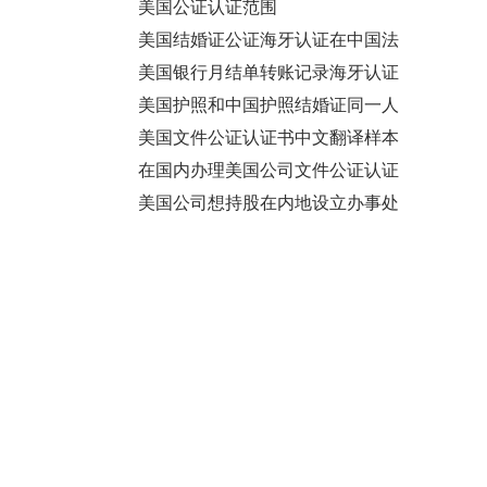
证
美国公证认证范围
美国结婚证公证海牙认证在中国法
院办理离婚诉讼用
美国银行月结单转账记录海牙认证
在中国法院办理诉讼之用？
美国护照和中国护照结婚证同一人
声明海牙认证在中国使用
美国文件公证认证书中文翻译样本
在国内办理美国公司文件公证认证
的疑问和解答
美国公司想持股在内地设立办事处
怎么做银行资信证明（Bank
Letter）公证认证？