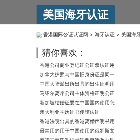
美国海牙认证
香港国际公证认证网
>
海牙认证
>
美国海
猜你喜欢：
香港公司商业登记证公证双认证用
于迪拜公司年检之用
加拿大护照与中国旧身份证是同一
人声明公证认证用于更改国内车辆
中国大陆派出所出具的出生证明用
及股票信息
于移民英国要怎么办理公证认证？
马绍尔离岸公司主体资格证明公证
认证怎么办理？
新加坡结婚证要在中国国内使用怎
么办理公证认证？
澳大利亚学历证书使馆认证
香港法院出具的香港离婚声明书用
于国内买房怎么办理公证？
最常用的用于中国使用的俄罗斯文