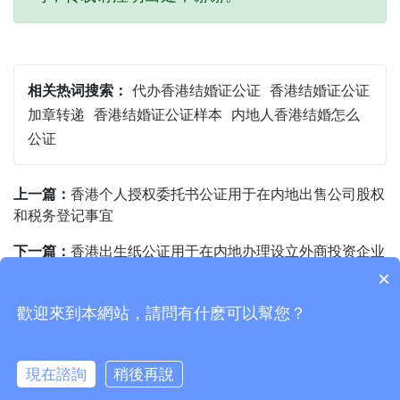
相关热词搜索：
代办香港结婚证公证
香港结婚证公证
加章转递
香港结婚证公证样本
内地人香港结婚怎么
公证
上一篇：
香港个人授权委托书公证用于在内地出售公司股权
和税务登记事宜
下一篇：
香港出生纸公证用于在内地办理设立外商投资企业
×
歡迎來到本網站，請問有什麽可以幫您？
Copyright © 2015-2026
香港国际公证认证网
版权所有
ICP主体备案号：
粤ICP备20050233号
現在諮詢
稍後再說
公安备案号：
粤公网安备 44030902002194号