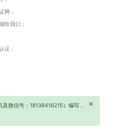
证网；
描给我们；
认证；
×
及微信号：18138416215）编写，