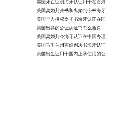
证
美国死亡证明海牙认证用于在香港
继承遗产之用
美国离婚判决书和离婚判令书海牙
认证用于中国更改婚姻状况
美国个人授权委托书海牙认证在国
内办理银行事宜怎么做呢？
美国出具的公证认证书怎么验真
伪？
美国离婚判令海牙认证在中国办理
银行贷款使用
美国马里兰州离婚判决书海牙认证
在国内办理更改婚姻状况？
美国出生证用于国内上学使用的公
证认证