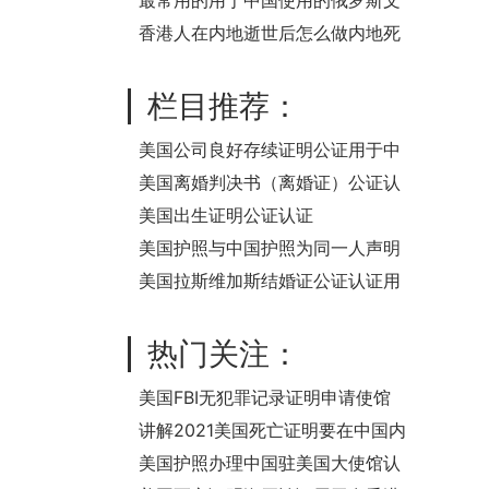
认证？
最常用的用于中国使用的俄罗斯文
书公证认证清单
香港人在内地逝世后怎么做内地死
亡证公证用于香港办理遗产手续
呢？
栏目推荐：
美国公司良好存续证明公证用于中
国法院诉讼要怎么办理公证认证？
美国离婚判决书（离婚证）公证认
证
美国出生证明公证认证
美国护照与中国护照为同一人声明
公证
美国拉斯维加斯结婚证公证认证用
于中国买房之用
热门关注：
美国FBI无犯罪记录证明申请使馆
公证认证
讲解2021美国死亡证明要在中国内
地继承遗产怎么办理公证认证？
美国护照办理中国驻美国大使馆认