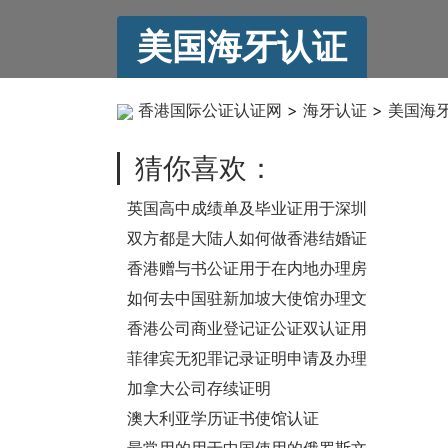
美国海牙认证
香港国际公证认证网
>
海牙认证
>
美国海
猜你喜欢：
英国高中成绩单及毕业证用于深圳
上学怎么办理公证认证？
双方都是大陆人如何做香港结婚证
公证用于内地多城市离婚呢？
香港赠与书公证用于在内地办理房
产赠与过户手续事宜之用
如何去中国驻新加坡大使馆办理文
件公证认证？
香港公司商业登记证公证双认证用
于迪拜公司年检之用
菲律宾无犯罪记录证明申请及办理
公证认证步骤
加拿大公司存续证明
goodstanding怎么办理使馆公证
澳大利亚学历证书使馆认证